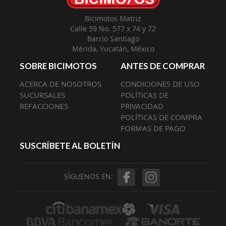
Bicimotos Matriz
Calle 59 No. 577 x 74 y 72
Barrio Santiago
Mérida, Yucatán, México
SOBRE BICIMOTOS
ANTES DE COMPRAR
ACERCA DE NOSOTROS
CONDICIONES DE USO
SUCURSALES
POLÍTICAS DE
REFACCIONES
PRIVACIDAD
POLÍTICAS DE COMPRA
FORMAS DE PAGO
SUSCRÍBETE AL BOLETÍN
SÍGUENOS EN: