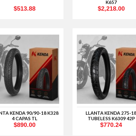
K657
$513.88
$2,218.00
NTA KENDA 90/90-18 K328
LLANTA KENDA 275-1
4 CAPAS TL
TUBELESS K6309 42P
$890.00
$770.24