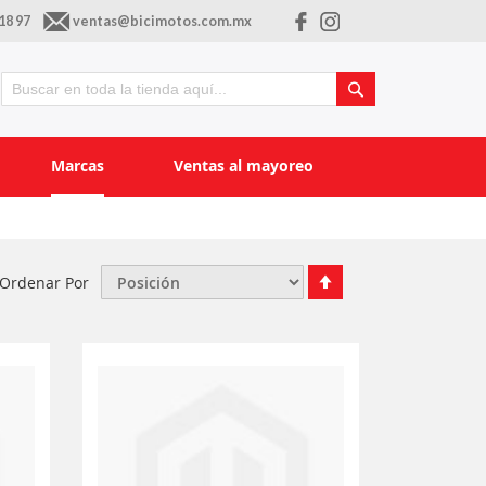
18 97
ventas@bicimotos.com.mx
Buscar
Buscar
Marcas
Ventas al mayoreo
Fijar
Ordenar Por
Órden
Descendente