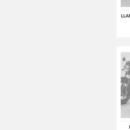
350-18
350-19
LLA
90/90-18