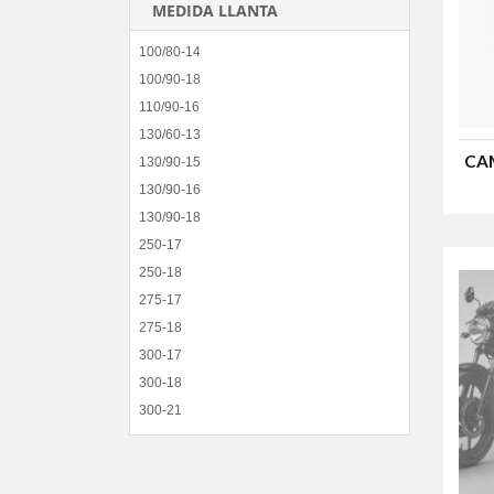
MEDIDA LLANTA
100/80-14
100/90-18
110/90-16
130/60-13
CAM
130/90-15
130/90-16
130/90-18
250-17
250-18
275-17
275-18
300-17
300-18
300-21
325-14
350-10
350-16