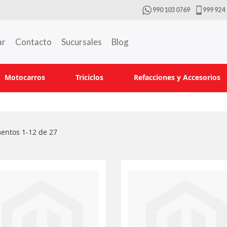
990 103 0769
999 924 
ar
Contacto
Sucursales
Blog
Motocarros
Triciclos
Refacciones y Accesorios
mentos
1
-
12
de
27