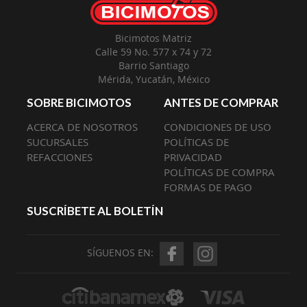
Bicimotos Matriz
Calle 59 No. 577 x 74 y 72
Barrio Santiago
Mérida, Yucatán, México
SOBRE BICIMOTOS
ANTES DE COMPRAR
ACERCA DE NOSOTROS
CONDICIONES DE USO
SUCURSALES
POLÍTICAS DE
REFACCIONES
PRIVACIDAD
POLÍTICAS DE COMPRA
FORMAS DE PAGO
SUSCRÍBETE AL BOLETÍN
SÍGUENOS EN: