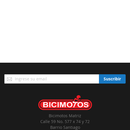
Suscríbase
Suscribir
a
Nuestro
Envío:
Bicimotos Matriz
Calle 59 No. 577 x 74 y 72
Barrio Santiago