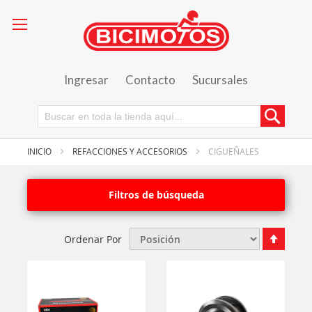
Ingresar
Contacto
Sucursales
Busca
INICIO
REFACCIONES Y ACCESORIOS
CIGUEÑALES
Filtros de búsqueda
Fijar
Ordenar Por
Órde
Desce