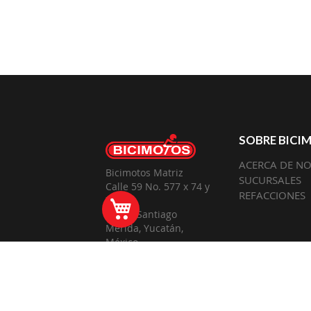
SOBRE BICI
ACERCA DE N
Bicimotos Matriz
SUCURSALES
Calle 59 No. 577 x 74 y
REFACCIONES
72
Mi Carrito
Barrio Santiago
Mérida, Yucatán,
México
SÍ