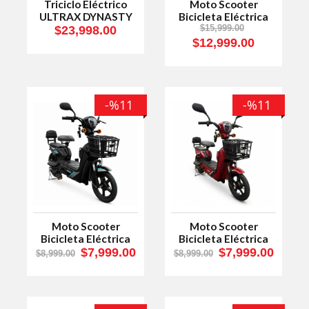
Triciclo Eléctrico
Moto Scooter
ULTRAX DYNASTY
Bicicleta Eléctrica
MAX 2 Filas
Ultrax Energy 2
$23,998.00
$15,999.00
$12,999.00
-%11
-%11
Moto Scooter
Moto Scooter
Bicicleta Eléctrica
Bicicleta Eléctrica
400W Ultrax Energy
400W Ultrax Energy
$7,999.00
$7,999.00
$8,999.00
$8,999.00
3 Negro
3 Rojo