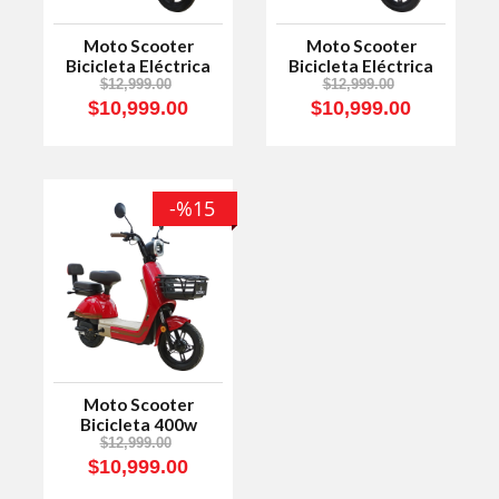
Moto Scooter
Moto Scooter
Bicicleta Eléctrica
Bicicleta Eléctrica
400W Ultrax Energy
400w Ultrax Energy
$12,999.00
$12,999.00
1 Azul
1 Negro
$10,999.00
$10,999.00
-%15
Moto Scooter
Bicicleta 400w
Eléctrica Ultrax
$12,999.00
Energy 1 Rojo
$10,999.00