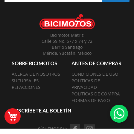
a
Nuestro
Envío:
Bicimotos Matriz
Calle 59 No. 577 x 74 y 72
Barrio Santiago
Mérida, Yucatán, México
SOBRE BICIMOTOS
ANTES DE COMPRAR
ACERCA DE NOSOTROS
CONDICIONES DE USO
SUCURSALES
POLÍTICAS DE
REFACCIONES
PRIVACIDAD
POLÍTICAS DE COMPRA
FORMAS DE PAGO
SUSCRÍBETE AL BOLETÍN
Mi Carrito
SÍGUENOS EN: