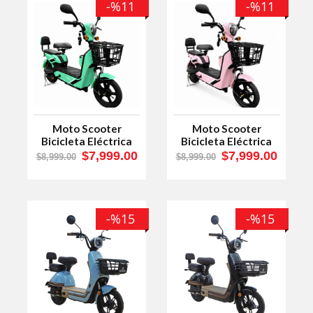
-%11
-%11
Moto Scooter
Moto Scooter
Bicicleta Eléctrica
Bicicleta Eléctrica
400W Ultrax Energy
400W Ultrax Energy
$7,999.00
$7,999.00
$8,999.00
$8,999.00
3 Menta
3 Rosa
-%15
-%15