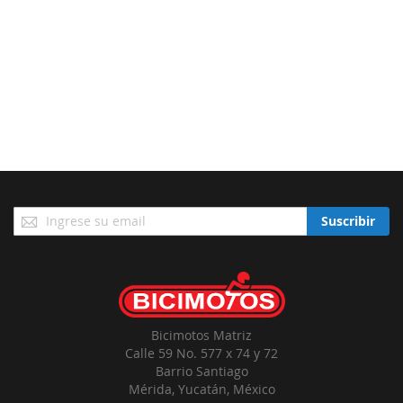
Suscríbase
Suscribir
a
Nuestro
Envío:
Bicimotos Matriz
Calle 59 No. 577 x 74 y 72
Barrio Santiago
Mérida, Yucatán, México