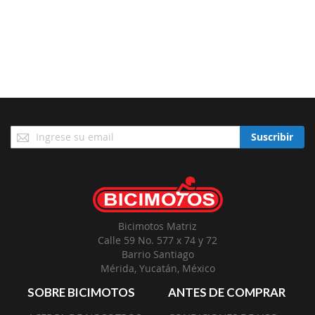
Suscríbase
Suscribir
a
Nuestro
Envío:
Bicimotos Matriz
Calle 59 No. 577 x 74 y 72
Barrio Santiago
Mérida, Yucatán, México
SOBRE BICIMOTOS
ANTES DE COMPRAR