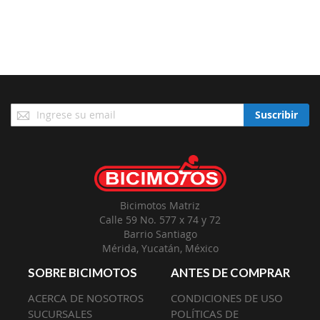
Suscríbase
Suscribir
a
Nuestro
Envío:
Bicimotos Matriz
Calle 59 No. 577 x 74 y 72
Barrio Santiago
Mérida, Yucatán, México
SOBRE BICIMOTOS
ANTES DE COMPRAR
ACERCA DE NOSOTROS
CONDICIONES DE USO
SUCURSALES
POLÍTICAS DE