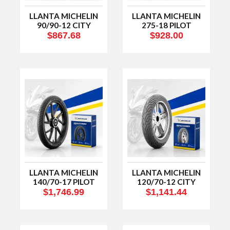
LLANTA MICHELIN
LLANTA MICHELIN
90/90-12 CITY
275-18 PILOT
EXTRA 54P
STREET 42P F TL/TT
$867.68
$928.00
TUBELESS
LLANTA MICHELIN
LLANTA MICHELIN
140/70-17 PILOT
120/70-12 CITY
STREET 2 66S TRAS
GRIP 2 51S TL
$1,746.99
$1,141.44
TUBELESS