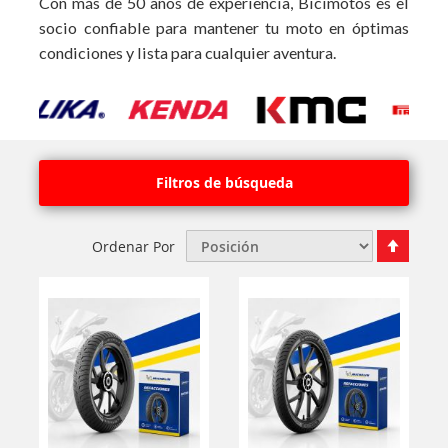
Con más de 50 años de experiencia, Bicimotos es el
socio confiable para mantener tu moto en óptimas
condiciones y lista para cualquier aventura.
Filtros de búsqueda
Fijar
Ordenar Por
Órde
Desce