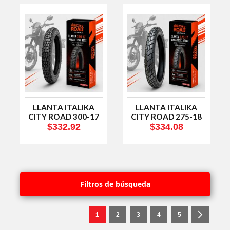
LLANTA ITALIKA
LLANTA ITALIKA
CITY ROAD 300-17
CITY ROAD 275-18
DP F15010363
DP F15010362
$332.92
$334.08
Filtros de búsqueda
Página
Está viendo la página
Página
Página
Página
Página
Págin
Siguie
1
2
3
4
5