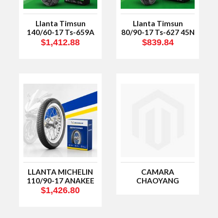
Llanta Timsun
Llanta Timsun
140/60-17 Ts-659A
80/90-17 Ts-627 45N
Tl
Tl
$1,412.88
$839.84
LLANTA MICHELIN
CAMARA
110/90-17 ANAKEE
CHAOYANG
STREET 60P LEV R
300/350-10
$1,426.80
TL