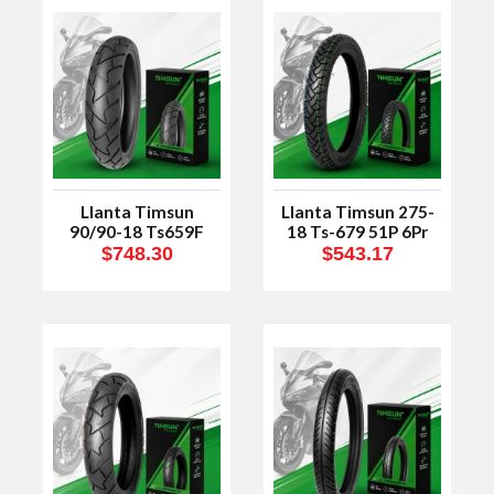
Llanta Timsun
Llanta Timsun 275-
90/90-18 Ts659F
18 Ts-679 51P 6Pr
51P TL
TT
$748.30
$543.17