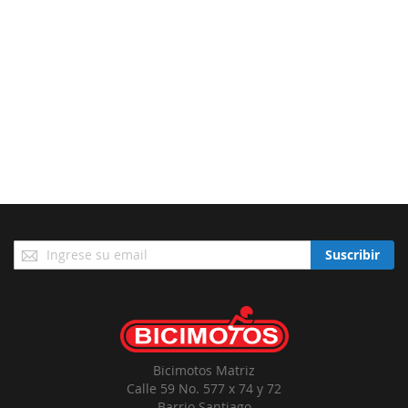
Suscríbase
Suscribir
a
Nuestro
Envío:
Bicimotos Matriz
Calle 59 No. 577 x 74 y 72
Barrio Santiago