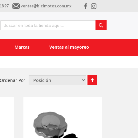
18 97
ventas@bicimotos.com.mx
Buscar
Buscar
Marcas
Ventas al mayoreo
Fijar
Ordenar Por
Órden
Descendente