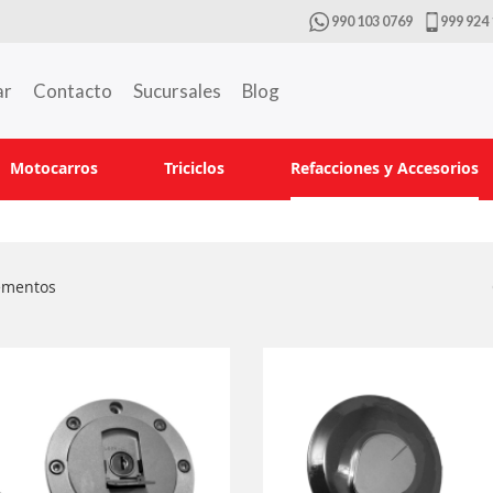
990 103 0769
999 924 
ar
Contacto
Sucursales
Blog
Motocarros
Triciclos
Refacciones y Accesorios
ementos