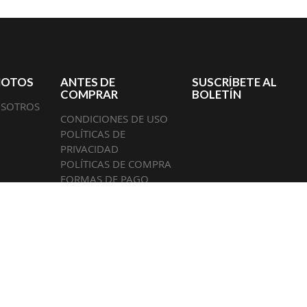
MOTOS
ANTES DE
SUSCRÍBETE AL
COMPRAR
BOLETÍN
OSOTROS
CONDICIONES DE USO
POLÍTICAS DE
PRIVACIDAD
POLÍTICAS DE COMPRA
FORMAS DE PAGO
GUENOS EN:
© 2026
Bicimotos
. Todos los derechos reservados.