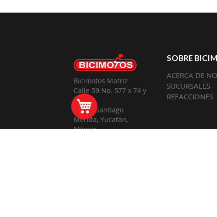
SOBRE BICI
ACERCA DE N
Bicimotos Matriz
SUCURSALES
Calle 59 No. 577 x 74 y
REFACCIONES
72
Mi Carrito
Barrio Santiago
Mérida, Yucatán,
México
SÍ