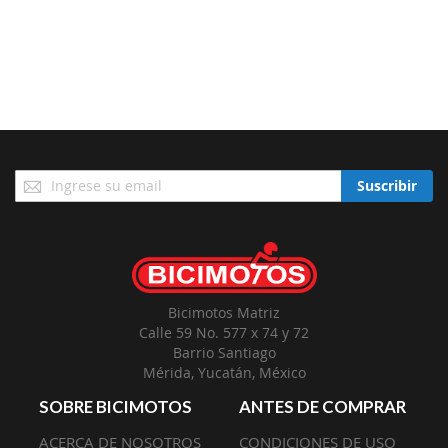
Suscríbase
Suscribir
a
Nuestro
Envío:
Bicimotos Matriz
Calle 59 No. 577 x 74 y 72
Barrio Santiago
Mérida, Yucatán, México
SOBRE BICIMOTOS
ANTES DE COMPRAR
ACERCA DE NOSOTROS
CONDICIONES DE USO