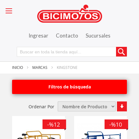
Ingresar
Contacto
Sucursales
Busca
INICIO
MARCAS
KINGSTONE
Filtros de búsqueda
Fijar
Ordenar Por
Órde
Ascen
-%12
-%10