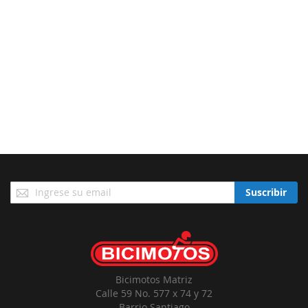
Suscríbase
Suscribir
a
Nuestro
Envío:
Bicimotos Matriz
Calle 59 No. 577 x 74 y 72
Barrio Santiago