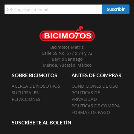
Suscríbase
Suscribir
a
Nuestro
Envío:
Bicimotos Matriz
Calle 59 No. 577 x 74 y 72
Barrio Santiago
Mérida, Yucatán, México
SOBRE BICIMOTOS
ANTES DE COMPRAR
ACERCA DE NOSOTROS
CONDICIONES DE USO
SUCURSALES
POLÍTICAS DE
REFACCIONES
PRIVACIDAD
POLÍTICAS DE COMPRA
FORMAS DE PAGO
SUSCRÍBETE AL BOLETÍN