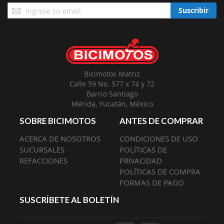
Suscríbase
Suscribir
a
Nuestro
Envío:
Bicimotos Matriz
Calle 59 No. 577 x 74 y 72
Barrio Santiago
Mérida, Yucatán, México
SOBRE BICIMOTOS
ANTES DE COMPRAR
ACERCA DE NOSOTROS
CONDICIONES DE USO
SUCURSALES
POLÍTICAS DE
REFACCIONES
PRIVACIDAD
POLÍTICAS DE COMPRA
FORMAS DE PAGO
SUSCRÍBETE AL BOLETÍN