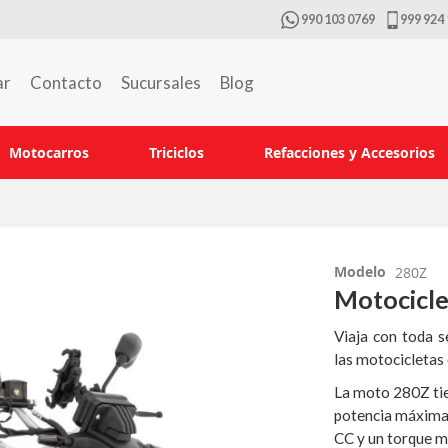
990 103 0769
999 924 
ar
Contacto
Sucursales
Blog
Motocarros
Triciclos
Refacciones y Accesorios
Modelo
280Z
Motocicle
Viaja con toda s
las motocicletas q
La moto 280Z tie
potencia máxima
CC y un torque 