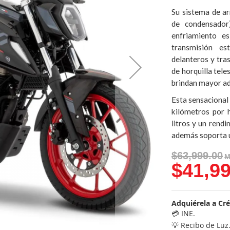
Su sistema de ar
de condensador
enfriamiento es
transmisión es
delanteros y tras
de horquilla tel
brindan mayor adh
Esta sensacional
kilómetros por 
litros y un rend
además soporta u
$63,999.00
$41,99
Adquiérela a Cré
💳 INE.
💡 Recibo de Luz