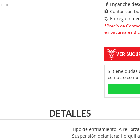
💰 Enganche des
🏦 Contar con bue
🤝 Entrega inmed
*Precio de Contado
en
Sucursales Bi
VER SUCU
Si tiene dudas
contacto con u
DETALLES
Tipo de enfriamiento: Aire Forz
Suspensión delantera: Horquilla