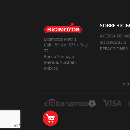
SOBRE BICI
ACERCA DE N
Bicimotos Matriz
SUCURSALES
Calle 59 No. 577 x 74 y
REFACCIONES
72
Barrio Santiago
Mérida, Yucatán,
México
SÍ
Mi Carrito