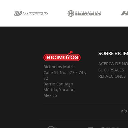
SOBRE BICI
ACERCA DE N
Bicimotos Matriz
SUCURSALES
Calle 59 No. 577 x 74 y
REFACCIONES
72
Barrio Santiago
Mérida, Yucatán,
México
SÍ