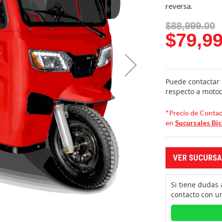
reversa.
$88,999.00
$79,99
Puede contactar 
respecto a motoc
*Precio de Contado
en
Sucursales Bi
VER SUCURSA
Si tiene dudas
contacto con u