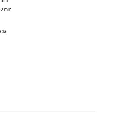
0 mm
50 mm
tada