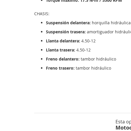
Torque máximo: 17.5 N-m / 5500 RPM
CHASIS:
Suspensión delantera:
horquilla hidráulica
Suspensión trasera:
amortiguador hidráuli
Llanta delantera:
4.50-12
Llanta trasera:
4.50-12
Freno delantero:
tambor hidráulico
Freno trasero:
tambor hidráulico
Esta o
Motoc