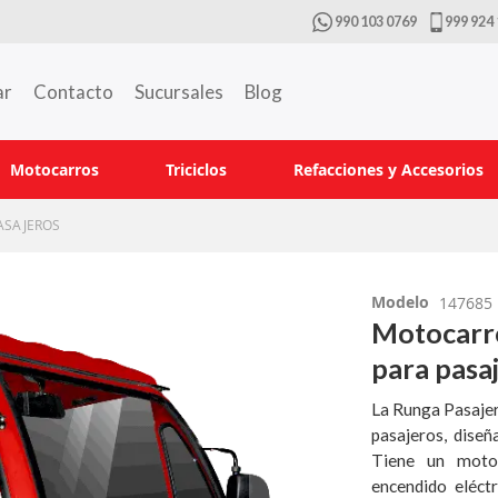
990 103 0769
999 924 
ar
Contacto
Sucursales
Blog
Motocarros
Triciclos
Refacciones y Accesorios
ASAJEROS
Modelo
147685
Motocarr
para pasa
La Runga Pasajer
pasajeros, dise
Tiene un motor
encendido eléct