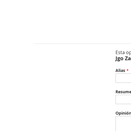
Esta o
Jgo Z
Alias
Resum
Opinió