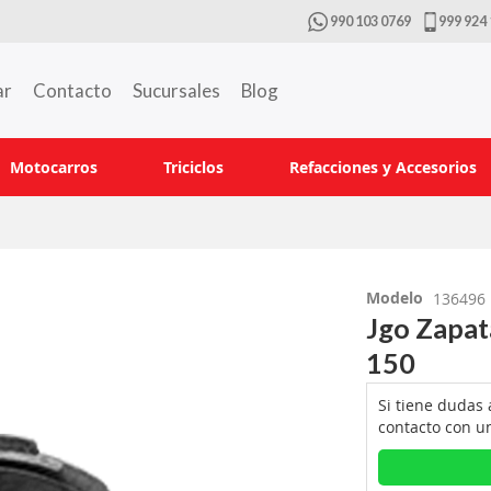
990 103 0769
999 924 
ar
Contacto
Sucursales
Blog
Motocarros
Triciclos
Refacciones y Accesorios
Modelo
136496
Jgo Zapa
150
Si tiene dudas
contacto con u