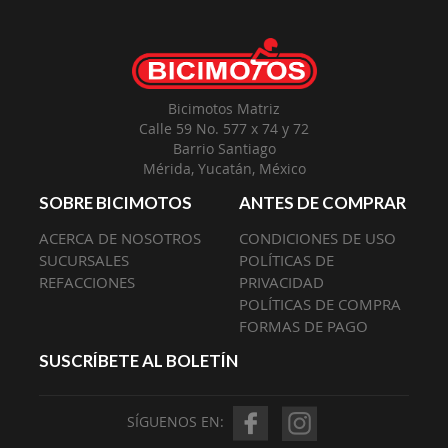
Nuestro
Envío:
Bicimotos Matriz
Calle 59 No. 577 x 74 y 72
Barrio Santiago
Mérida, Yucatán, México
SOBRE BICIMOTOS
ANTES DE COMPRAR
ACERCA DE NOSOTROS
CONDICIONES DE USO
SUCURSALES
POLÍTICAS DE
REFACCIONES
PRIVACIDAD
POLÍTICAS DE COMPRA
FORMAS DE PAGO
SUSCRÍBETE AL BOLETÍN
SÍGUENOS EN: