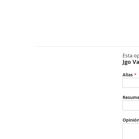
Esta o
Jgo V
Alias
Resum
Opinió