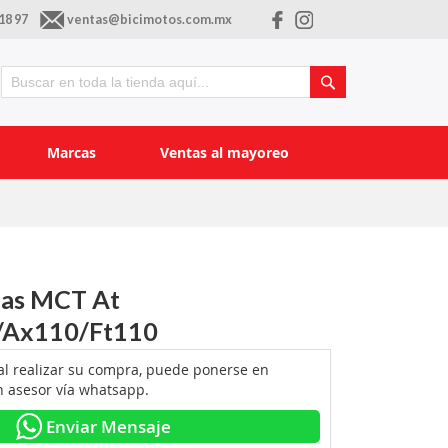
18 97
ventas@bicimotos.com.mx
Buscar
Buscar
Marcas
Ventas al mayoreo
las MCT At
/Ax110/Ft110
 al realizar su compra, puede ponerse en
n asesor vía whatsapp.
Enviar Mensaje