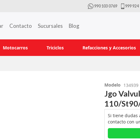
990 103 0769
999 924 
ar
Contacto
Sucursales
Blog
Motocarros
Triciclos
Refacciones y Accesorios
Modelo
134939
Jgo Valvu
110/St90
Si tiene dudas
contacto con u