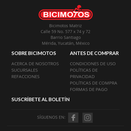
Envío:
Bicimotos Matriz
Calle 59 No. 577 x 74 y 72
Barrio Santiago
Mérida, Yucatán, México
SOBRE BICIMOTOS
ANTES DE COMPRAR
ACERCA DE NOSOTROS
CONDICIONES DE USO
SUCURSALES
POLÍTICAS DE
REFACCIONES
PRIVACIDAD
POLÍTICAS DE COMPRA
FORMAS DE PAGO
SUSCRÍBETE AL BOLETÍN
SÍGUENOS EN: