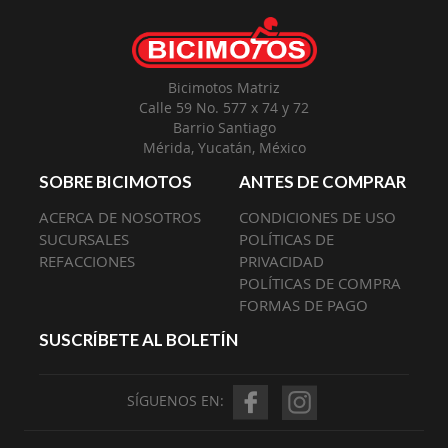
Envío:
Bicimotos Matriz
Calle 59 No. 577 x 74 y 72
Barrio Santiago
Mérida, Yucatán, México
SOBRE BICIMOTOS
ANTES DE COMPRAR
ACERCA DE NOSOTROS
CONDICIONES DE USO
SUCURSALES
POLÍTICAS DE
REFACCIONES
PRIVACIDAD
POLÍTICAS DE COMPRA
FORMAS DE PAGO
SUSCRÍBETE AL BOLETÍN
SÍGUENOS EN: