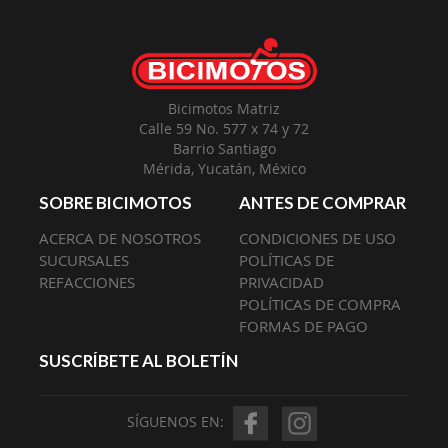
Nuestro
Envío:
Bicimotos Matriz
Calle 59 No. 577 x 74 y 72
Barrio Santiago
Mérida, Yucatán, México
SOBRE BICIMOTOS
ANTES DE COMPRAR
ACERCA DE NOSOTROS
CONDICIONES DE USO
SUCURSALES
POLÍTICAS DE
REFACCIONES
PRIVACIDAD
POLÍTICAS DE COMPRA
FORMAS DE PAGO
SUSCRÍBETE AL BOLETÍN
SÍGUENOS EN: