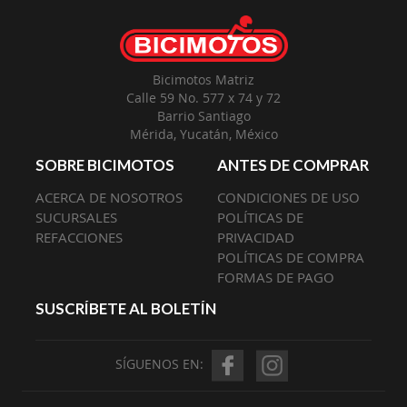
Envío:
Bicimotos Matriz
Calle 59 No. 577 x 74 y 72
Barrio Santiago
Mérida, Yucatán, México
SOBRE BICIMOTOS
ANTES DE COMPRAR
ACERCA DE NOSOTROS
CONDICIONES DE USO
SUCURSALES
POLÍTICAS DE
REFACCIONES
PRIVACIDAD
POLÍTICAS DE COMPRA
FORMAS DE PAGO
SUSCRÍBETE AL BOLETÍN
SÍGUENOS EN: