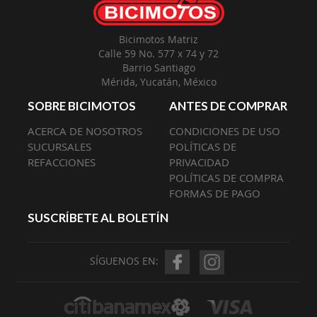
Bicimotos Matriz
Calle 59 No. 577 x 74 y 72
Barrio Santiago
Mérida, Yucatán, México
SOBRE BICIMOTOS
ANTES DE COMPRAR
ACERCA DE NOSOTROS
CONDICIONES DE USO
SUCURSALES
POLÍTICAS DE
REFACCIONES
PRIVACIDAD
POLÍTICAS DE COMPRA
FORMAS DE PAGO
SUSCRÍBETE AL BOLETÍN
SÍGUENOS EN: