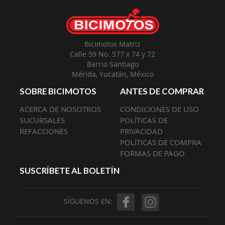
Envío:
Bicimotos Matriz
Calle 59 No. 577 x 74 y 72
Barrio Santiago
Mérida, Yucatán, México
SOBRE BICIMOTOS
ANTES DE COMPRAR
ACERCA DE NOSOTROS
CONDICIONES DE USO
SUCURSALES
POLÍTICAS DE
REFACCIONES
PRIVACIDAD
POLÍTICAS DE COMPRA
FORMAS DE PAGO
SUSCRÍBETE AL BOLETÍN
SÍGUENOS EN: