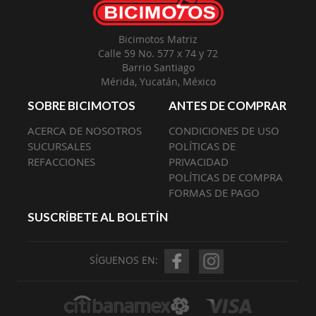
Bicimotos Matriz
Calle 59 No. 577 x 74 y 72
Barrio Santiago
Mérida, Yucatán, México
SOBRE BICIMOTOS
ANTES DE COMPRAR
ACERCA DE NOSOTROS
CONDICIONES DE USO
SUCURSALES
POLÍTICAS DE
REFACCIONES
PRIVACIDAD
POLÍTICAS DE COMPRA
FORMAS DE PAGO
SUSCRÍBETE AL BOLETÍN
SÍGUENOS EN: