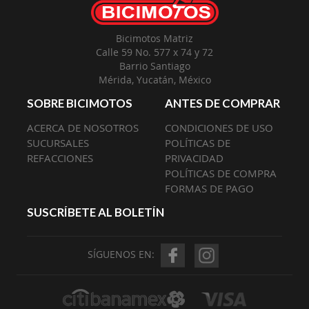
Bicimotos Matriz
Calle 59 No. 577 x 74 y 72
Barrio Santiago
Mérida, Yucatán, México
SOBRE BICIMOTOS
ANTES DE COMPRAR
ACERCA DE NOSOTROS
CONDICIONES DE USO
SUCURSALES
POLÍTICAS DE
REFACCIONES
PRIVACIDAD
POLÍTICAS DE COMPRA
FORMAS DE PAGO
SUSCRÍBETE AL BOLETÍN
SÍGUENOS EN: