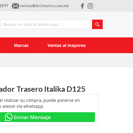
18 97
ventas@bicimotos.com.mx
Buscar
Buscar
Marcas
Ventas al mayoreo
dor Trasero Italika D125
 al realizar su compra, puede ponerse en
n asesor vía whatsapp.
Enviar Mensaje