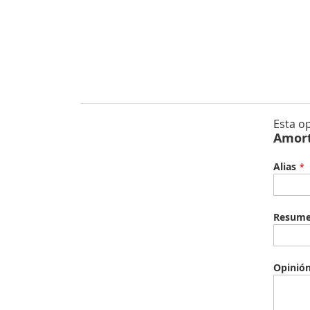
Esta o
Amort
Alias
Resum
Opinió