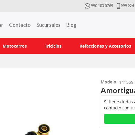
990 103 0769
999 924 
ar
Contacto
Sucursales
Blog
Motocarros
Triciclos
Refacciones y Accesorios
Modelo
141559
Amortigua
Si tiene dudas
contacto con u