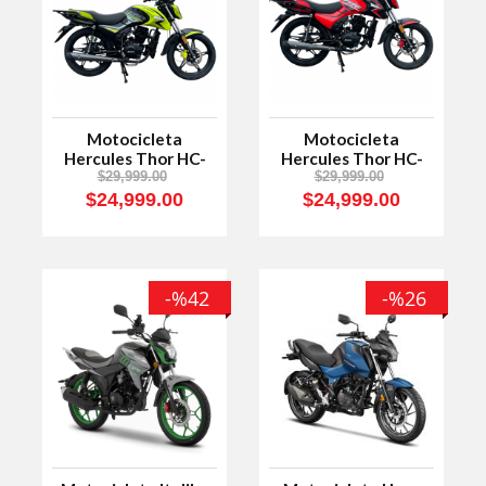
Motocicleta
Motocicleta
Hercules Thor HC-
Hercules Thor HC-
180 Verde Neón
180 Rojo
$29,999.00
$29,999.00
$24,999.00
$24,999.00
-%42
-%26