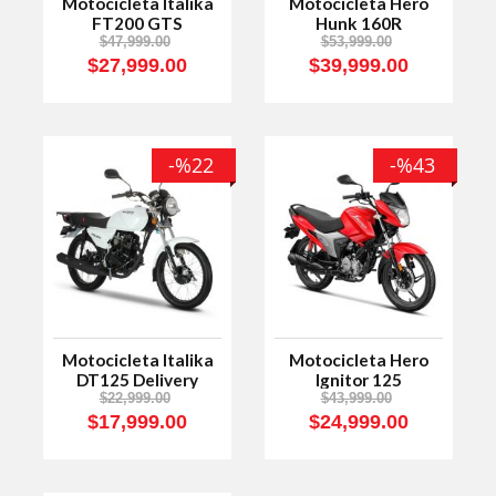
Motocicleta Italika
Motocicleta Hero
FT200 GTS
Hunk 160R
$47,999.00
$53,999.00
$27,999.00
$39,999.00
-%22
-%43
Motocicleta Italika
Motocicleta Hero
DT125 Delivery
Ignitor 125
$22,999.00
$43,999.00
$17,999.00
$24,999.00