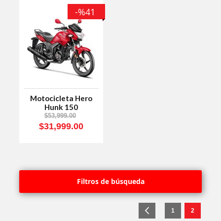
-%41
Motocicleta Hero
Hunk 150
$53,999.00
$31,999.00
Filtros de búsqueda
Página
Página
Anterior
Página
Está viend
1
2