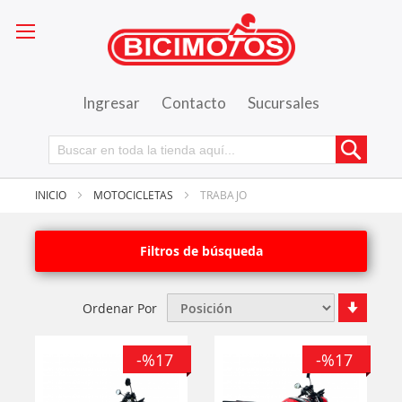
Ingresar
Contacto
Sucursales
Busca
INICIO
MOTOCICLETAS
TRABAJO
Filtros de búsqueda
Fijar
Ordenar Por
Órde
Ascen
-%17
-%17