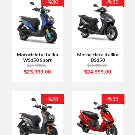
-%30
-%30
Motocicleta Italika
Motocicleta Italika
WS150 Sport
DS150
$34,499.00
$35,499.00
$23,999.00
$24,999.00
-%28
-%33