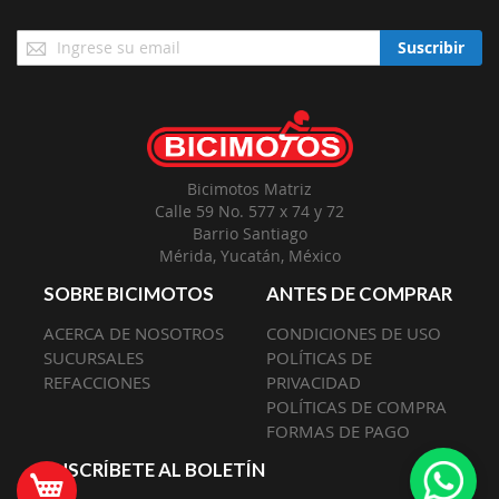
Suscríbase
Suscribir
a
Nuestro
Envío:
Bicimotos Matriz
Calle 59 No. 577 x 74 y 72
Barrio Santiago
Mérida, Yucatán, México
SOBRE BICIMOTOS
ANTES DE COMPRAR
ACERCA DE NOSOTROS
CONDICIONES DE USO
SUCURSALES
POLÍTICAS DE
REFACCIONES
PRIVACIDAD
POLÍTICAS DE COMPRA
FORMAS DE PAGO
SUSCRÍBETE AL BOLETÍN
Mi Carrito