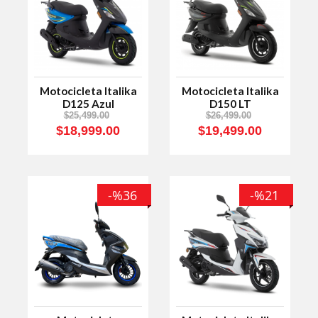
Motocicleta Italika
Motocicleta Italika
D125 Azul
D150 LT
$25,499.00
$26,499.00
$18,999.00
$19,499.00
-%36
-%21