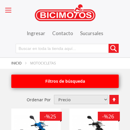
Ingresar
Contacto
Sucursales
Busca
INICIO
MOTOCICLETAS
Filtros de búsqueda
Fijar
Ordenar Por
Órde
Desce
-%25
-%26