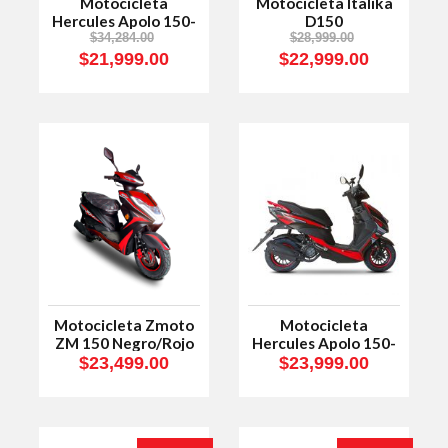
Motocicleta
Motocicleta Italika
Hercules Apolo 150-
D150
R
$34,284.00
$28,999.00
$21,999.00
$22,999.00
Motocicleta Zmoto
Motocicleta
ZM 150 Negro/Rojo
Hercules Apolo 150-
R 2026
$23,499.00
$23,999.00