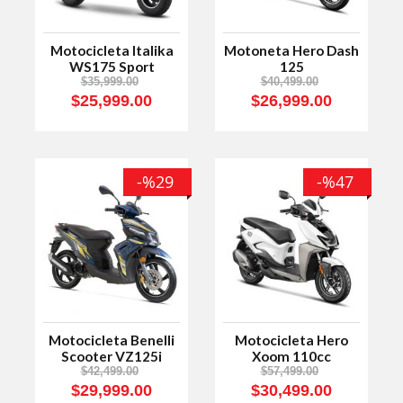
Motocicleta Italika
Motoneta Hero Dash
WS175 Sport
125
Negro/Azul 2024
$35,999.00
$40,499.00
$25,999.00
$26,999.00
-%29
-%47
Motocicleta Benelli
Motocicleta Hero
Scooter VZ125i
Xoom 110cc
$42,499.00
$57,499.00
$29,999.00
$30,499.00