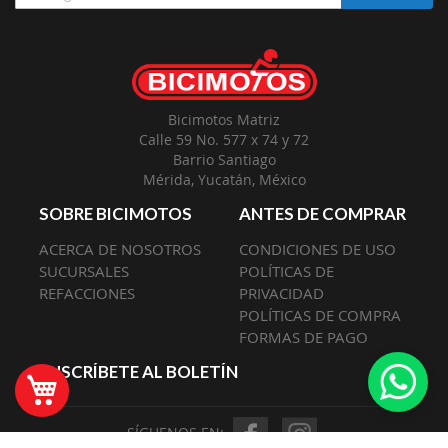
a
Nuestro
Envío:
Bicimotos Matriz
Calle 59 No. 577 x 74 y 72
Barrio Santiago
Mérida, Yucatán, México
SOBRE BICIMOTOS
ANTES DE COMPRAR
ACERCA DE NOSOTROS
CONDICIONES DE USO
SUCURSALES
POLÍTICAS DE
REFACCIONES
PRIVACIDAD
POLÍTICAS DE COMPRA
FORMAS DE PAGO
SUSCRÍBETE AL BOLETÍN
Mi Carrito
SÍGUENOS EN: