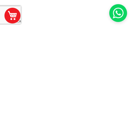
Mi Carrito
Suscríbase
Suscribir
a
Nuestro
Envío:
Bicimotos Matriz
Calle 59 No. 577 x 74 y 72
Barrio Santiago
Mérida, Yucatán, México
SOBRE BICIMOTOS
ANTES DE COMPRAR
ACERCA DE NOSOTROS
CONDICIONES DE USO
SUCURSALES
POLÍTICAS DE