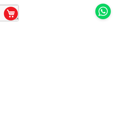
Mi Carrito
Suscríbase
Suscribir
a
Nuestro
Envío:
Bicimotos Matriz
Calle 59 No. 577 x 74 y 72
Barrio Santiago
Mérida, Yucatán, México
SOBRE BICIMOTOS
ANTES DE COMPRAR
ACERCA DE NOSOTROS
CONDICIONES DE USO
SUCURSALES
POLÍTICAS DE