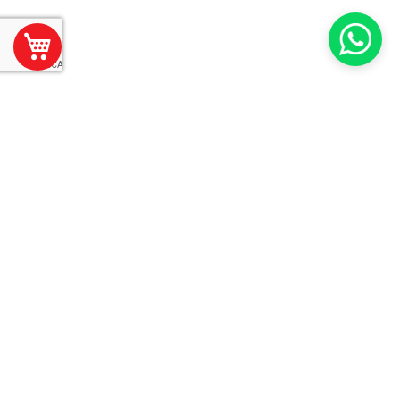
Mi Carrito
Suscríbase
Suscribir
a
Nuestro
Envío:
Bicimotos Matriz
Calle 59 No. 577 x 74 y 72
Barrio Santiago
Mérida, Yucatán, México
SOBRE BICIMOTOS
ANTES DE COMPRAR
ACERCA DE NOSOTROS
CONDICIONES DE USO
SUCURSALES
POLÍTICAS DE